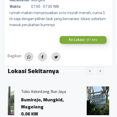
Waktu
:
07:00 - 07:00 WIB
rumah makan menyesuaikan soto murah meriah, cuma 5
rb saja dengan pilihan lauk yang bervariasi. lokasi sebelum
masuk perubahan bumirejo
Ke Lokasi
(4.1 km)
Bagikan:
Lokasi Sekitarnya
Run Jaya
Kantor Notaris dan PPAT
Ivo Marius, SH"
ngkid,
Bumirejo, Mungkid,
Magelang