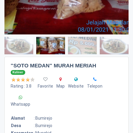
"SOTO MEDAN" MURAH MERIAH
Kuliner
Rating : 3.8
Favorite
Map
Website
Telepon
Whatsapp
Alamat
:
Bumirejo
Desa
:
Bumirejo
Kecamatan
:
Mungkid