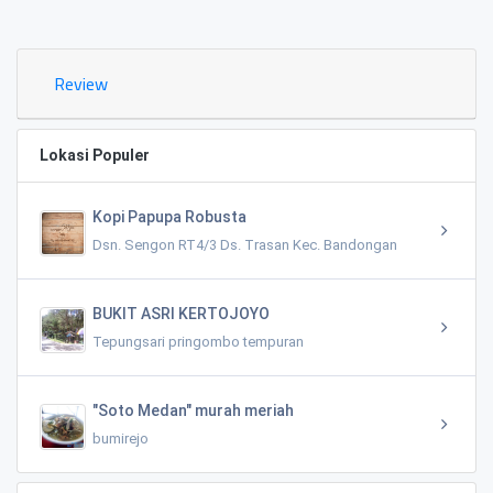
0.02 KM
Review
Lokasi Populer
Kopi Papupa Robusta
Dsn. Sengon RT4/3 Ds. Trasan Kec. Bandongan
BUKIT ASRI KERTOJOYO
Tepungsari pringombo tempuran
"Soto Medan" murah meriah
bumirejo