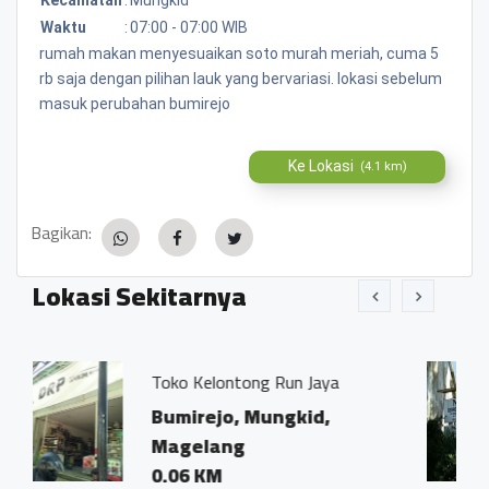
Waktu
:
07:00 - 07:00 WIB
rumah makan menyesuaikan soto murah meriah, cuma 5
rb saja dengan pilihan lauk yang bervariasi. lokasi sebelum
masuk perubahan bumirejo
Ke Lokasi
(4.1 km)
Bagikan:
Lokasi Sekitarnya
ontong Run Jaya
Kantor Notaris da
Ivo Marius, SH"
o, Mungkid,
Bumirejo, Mun
ng
Magelang