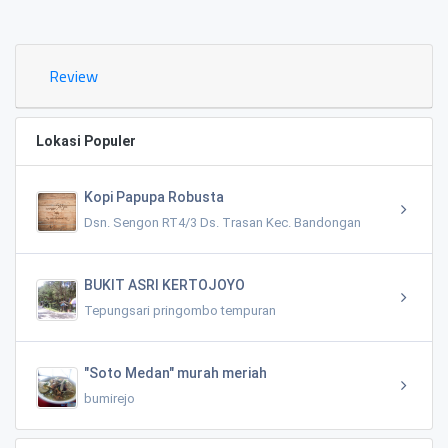
0.02 KM
Review
Lokasi Populer
Kopi Papupa Robusta
Dsn. Sengon RT4/3 Ds. Trasan Kec. Bandongan
BUKIT ASRI KERTOJOYO
Tepungsari pringombo tempuran
"Soto Medan" murah meriah
bumirejo