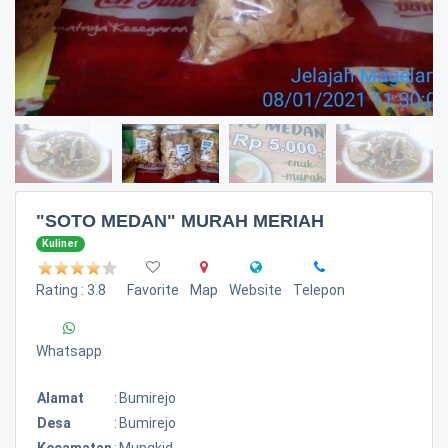
"SOTO MEDAN" MURAH MERIAH
Kuliner
Rating : 3.8
Favorite
Map
Website
Telepon
Whatsapp
Alamat
:
Bumirejo
Desa
:
Bumirejo
Kecamatan
:
Mungkid