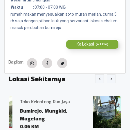
Waktu
:
07:00 - 07:00 WIB
rumah makan menyesuaikan soto murah meriah, cuma 5
rb saja dengan pilihan lauk yang bervariasi. lokasi sebelum
masuk perubahan bumirejo
Ke Lokasi
(4.1 km)
Bagikan:
Lokasi Sekitarnya
un Jaya
Kantor Notaris dan PPAT 
Ivo Marius, SH"
gkid,
Bumirejo, Mungkid,
Magelang