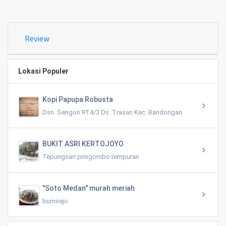
0.02 KM
Review
Lokasi Populer
Kopi Papupa Robusta
Dsn. Sengon RT4/3 Ds. Trasan Kec. Bandongan
BUKIT ASRI KERTOJOYO
Tepungsari pringombo tempuran
"Soto Medan" murah meriah
bumirejo