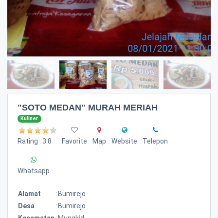
"SOTO MEDAN" MURAH MERIAH
Kuliner
Rating : 3.8
Favorite
Map
Website
Telepon
Whatsapp
Alamat
:
Bumirejo
Desa
:
Bumirejo
Kecamatan
:
Mungkid