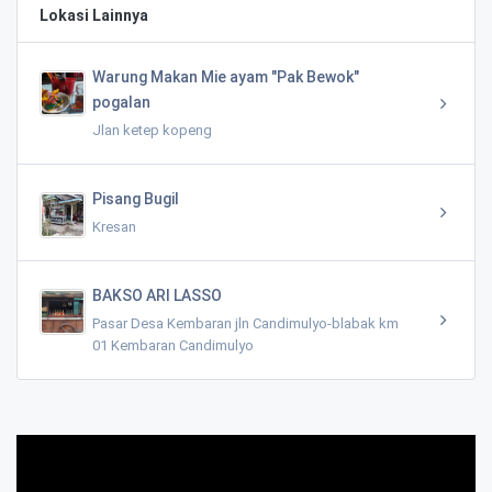
Lokasi Lainnya
Warung Makan Mie ayam "Pak Bewok"
pogalan
Jlan ketep kopeng
Pisang Bugil
Kresan
BAKSO ARI LASSO
Pasar Desa Kembaran jln Candimulyo-blabak km
01 Kembaran Candimulyo