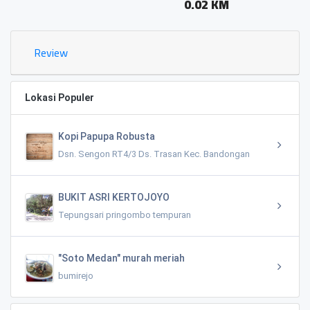
0.02 KM
Review
Lokasi Populer
Kopi Papupa Robusta
Dsn. Sengon RT4/3 Ds. Trasan Kec. Bandongan
BUKIT ASRI KERTOJOYO
Tepungsari pringombo tempuran
"Soto Medan" murah meriah
bumirejo