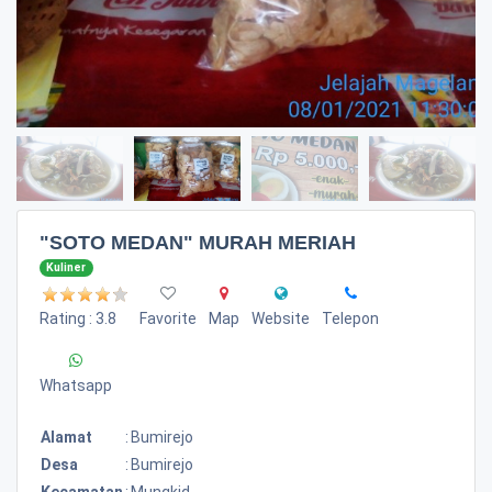
"SOTO MEDAN" MURAH MERIAH
Kuliner
Rating : 3.8
Favorite
Map
Website
Telepon
Whatsapp
Alamat
:
Bumirejo
Desa
:
Bumirejo
Kecamatan
:
Mungkid