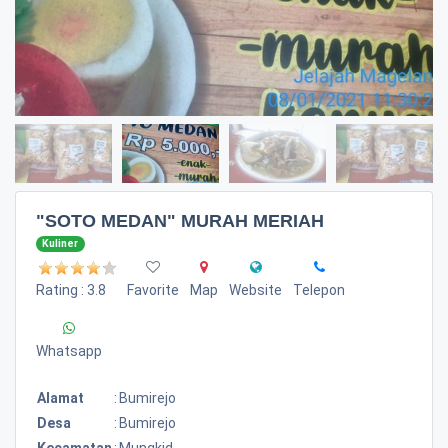
"SOTO MEDAN" MURAH MERIAH
Kuliner
Rating : 3.8
Favorite
Map
Website
Telepon
Whatsapp
Alamat
:
Bumirejo
Desa
:
Bumirejo
Kecamatan
:
Mungkid