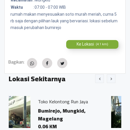
Waktu
:
07:00 - 07:00 WIB
rumah makan menyesuaikan soto murah meriah, cuma 5
rb saja dengan pilihan lauk yang bervariasi. lokasi sebelum
masuk perubahan bumirejo
Ke Lokasi
(4.1 km)
Bagikan:
Lokasi Sekitarnya
elontong Run Jaya
Kantor Notaris
Ivo Marius, SH"
ejo, Mungkid,
Bumirejo, M
lang
Magelang
KM