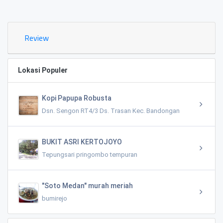
0.02 KM
Review
Lokasi Populer
Kopi Papupa Robusta
Dsn. Sengon RT4/3 Ds. Trasan Kec. Bandongan
BUKIT ASRI KERTOJOYO
Tepungsari pringombo tempuran
"Soto Medan" murah meriah
bumirejo