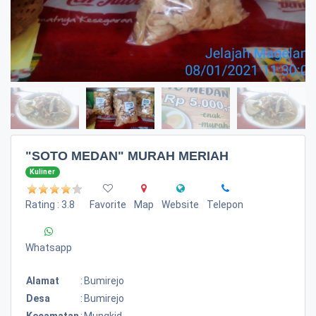
"SOTO MEDAN" MURAH MERIAH
Kuliner
Rating : 3.8
Favorite
Map
Website
Telepon
Whatsapp
Alamat
:
Bumirejo
Desa
:
Bumirejo
Kecamatan
:
Mungkid