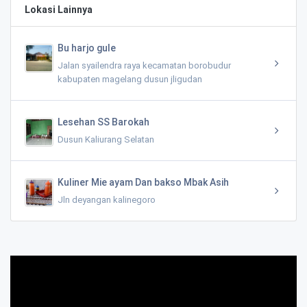
Lokasi Lainnya
Bu harjo gule
Jalan syailendra raya kecamatan borobudur
kabupaten magelang dusun jligudan
Lesehan SS Barokah
Dusun Kaliurang Selatan
Kuliner Mie ayam Dan bakso Mbak Asih
Jln deyangan kalinegoro