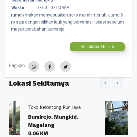
Waktu
:
07:00 - 07:00 WIB
rumah makan menyesuaikan soto murah meriah, cuma 5
rb saja dengan pilihan lauk yang bervariasi. lokasi sebelum
masuk perubahan bumirejo
Ke Lokasi
(4.1 km)
Bagikan:
Lokasi Sekitarnya
 Run Jaya
Kantor Notaris dan PPA
Ivo Marius, SH"
ungkid,
Bumirejo, Mungkid,
Magelang