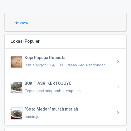
0.02 KM
Review
Lokasi Populer
Kopi Papupa Robusta
Dsn. Sengon RT4/3 Ds. Trasan Kec. Bandongan
BUKIT ASRI KERTOJOYO
Tepungsari pringombo tempuran
"Soto Medan" murah meriah
bumirejo