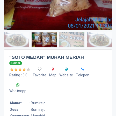
"SOTO MEDAN" MURAH MERIAH
Kuliner
Rating : 3.8
Favorite
Map
Website
Telepon
Whatsapp
Alamat
:
Bumirejo
Desa
:
Bumirejo
Kecamatan
:
Mungkid