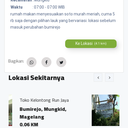
Waktu
:
07:00 - 07:00 WIB
rumah makan menyesuaikan soto murah meriah, cuma 5
rb saja dengan pilihan lauk yang bervariasi. lokasi sebelum
masuk perubahan bumirejo
Ke Lokasi
(4.1 km)
Bagikan:
Lokasi Sekitarnya
un Jaya
Kantor Notaris dan PPAT 
Ivo Marius, SH"
gkid,
Bumirejo, Mungkid,
Magelang