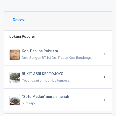
0.02 KM
Review
Lokasi Populer
Kopi Papupa Robusta
Dsn. Sengon RT4/3 Ds. Trasan Kec. Bandongan
BUKIT ASRI KERTOJOYO
Tepungsari pringombo tempuran
"Soto Medan" murah meriah
bumirejo