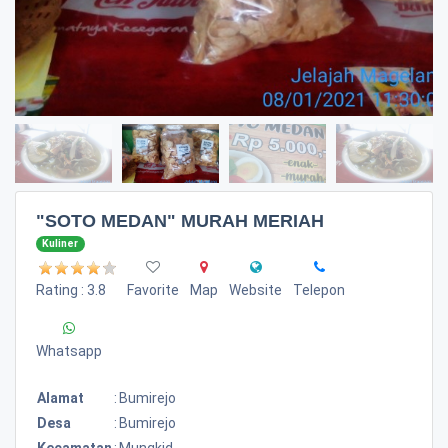
"SOTO MEDAN" MURAH MERIAH
Kuliner
Rating : 3.8
Favorite
Map
Website
Telepon
Whatsapp
Alamat
:
Bumirejo
Desa
:
Bumirejo
Kecamatan
:
Mungkid