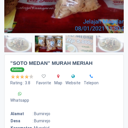
"SOTO MEDAN" MURAH MERIAH
Kuliner
Rating : 3.8
Favorite
Map
Website
Telepon
Whatsapp
Alamat
:
Bumirejo
Desa
:
Bumirejo
Kecamatan
:
Mungkid