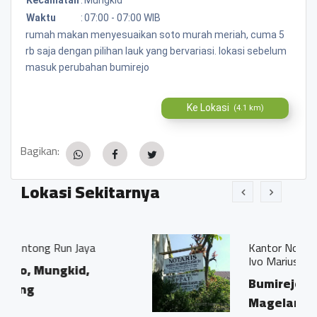
Waktu
:
07:00 - 07:00 WIB
rumah makan menyesuaikan soto murah meriah, cuma 5
rb saja dengan pilihan lauk yang bervariasi. lokasi sebelum
masuk perubahan bumirejo
Ke Lokasi
(4.1 km)
Bagikan:
Lokasi Sekitarnya
a
Kantor Notaris dan PPAT "Georgi
Ivo Marius, SH"
Bumirejo, Mungkid,
Magelang