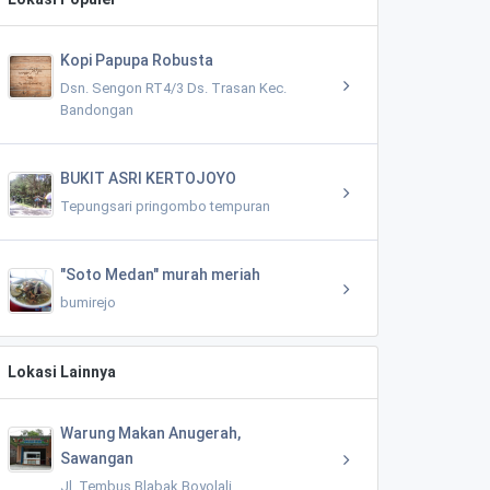
Kopi Papupa Robusta
Dsn. Sengon RT4/3 Ds. Trasan Kec.
Bandongan
BUKIT ASRI KERTOJOYO
Tepungsari pringombo tempuran
"Soto Medan" murah meriah
bumirejo
Lokasi Lainnya
Warung Makan Anugerah,
Sawangan
Jl. Tembus Blabak Boyolali