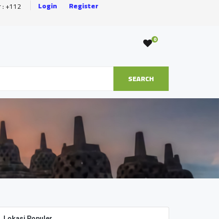
Login
Register
r : +112
0
SEARCH
Lokasi Populer