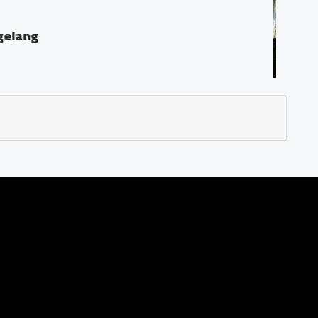
 PPAT "Georgius Ivo Marius, SH"
gkid, Magelang