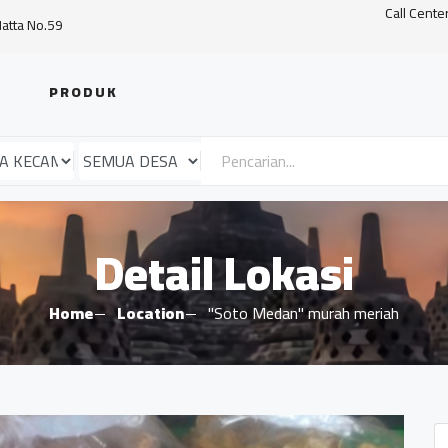
Call Cente
Hatta No.59
PRODUK
Detail Lokasi
Home
Location
"Soto Medan" murah meriah