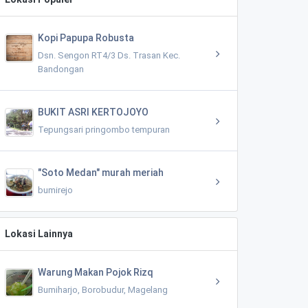
Kopi Papupa Robusta
Dsn. Sengon RT4/3 Ds. Trasan Kec.
Bandongan
BUKIT ASRI KERTOJOYO
Tepungsari pringombo tempuran
"Soto Medan" murah meriah
bumirejo
Lokasi Lainnya
Warung Makan Pojok Rizq
Bumiharjo, Borobudur, Magelang