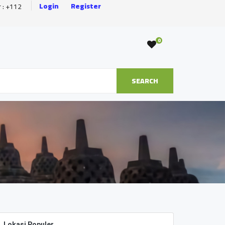
Login
Register
r : +112
0
SEARCH
Lokasi Populer