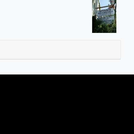
T "Georgius Ivo Marius, SH"
, Magelang