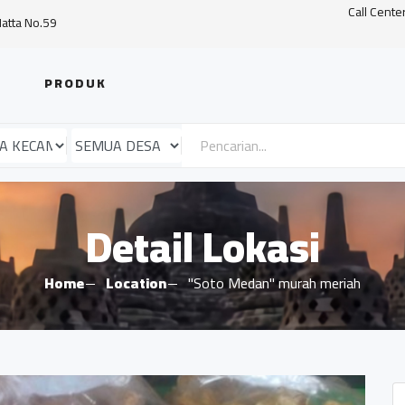
Call Cente
Hatta No.59
PRODUK
Detail Lokasi
Home
Location
"Soto Medan" murah meriah