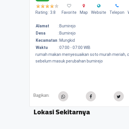
Rating : 3.8
Favorite
Map
Website
Telepon
Alamat
:
Bumirejo
Desa
:
Bumirejo
Kecamatan
:
Mungkid
Waktu
:
07:00 - 07:00 WIB
rumah makan menyesuaikan soto murah meriah, cuma
sebelum masuk perubahan bumirejo
Bagikan:
Lokasi Sekitarnya