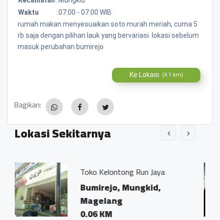
Waktu
:
07:00 - 07:00 WIB
rumah makan menyesuaikan soto murah meriah, cuma 5
rb saja dengan pilihan lauk yang bervariasi. lokasi sebelum
masuk perubahan bumirejo
Ke Lokasi
(4.1 km)
Bagikan:
Lokasi Sekitarnya
ko Kelontong Run Jaya
Kantor Not
Ivo Marius
umirejo, Mungkid,
Bumirejo
agelang
Magelan
.06 KM