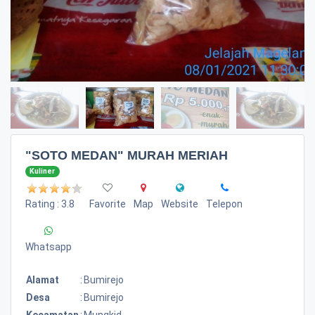
"SOTO MEDAN" MURAH MERIAH
Kuliner
Rating : 3.8
Favorite
Map
Website
Telepon
Whatsapp
Alamat
:
Bumirejo
Desa
:
Bumirejo
Kecamatan
:
Mungkid