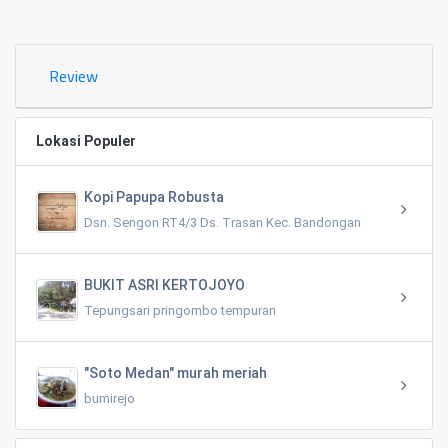
0.02 KM
Review
Lokasi Populer
Kopi Papupa Robusta
Dsn. Sengon RT4/3 Ds. Trasan Kec. Bandongan
BUKIT ASRI KERTOJOYO
Tepungsari pringombo tempuran
"Soto Medan" murah meriah
bumirejo