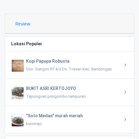
0.02 KM
Review
Lokasi Populer
Kopi Papupa Robusta
Dsn. Sengon RT4/3 Ds. Trasan Kec. Bandongan
BUKIT ASRI KERTOJOYO
Tepungsari pringombo tempuran
"Soto Medan" murah meriah
bumirejo