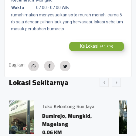
Waktu
:
07:00 - 07:00 WIB
rumah makan menyesuaikan soto murah meriah, cuma 5
rb saja dengan pilihan lauk yang bervariasi. lokasi sebelum
masuk perubahan bumirejo
Ke Lokasi
(4.1 km)
Bagikan:
Lokasi Sekitarnya
ontong Run Jaya
Kantor Notaris da
Ivo Marius, SH"
o, Mungkid,
Bumirejo, Mun
ng
Magelang