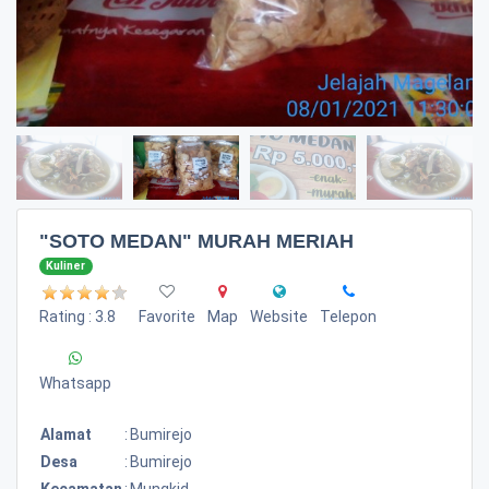
"SOTO MEDAN" MURAH MERIAH
Kuliner
Rating : 3.8
Favorite
Map
Website
Telepon
Whatsapp
Alamat
:
Bumirejo
Desa
:
Bumirejo
Kecamatan
:
Mungkid