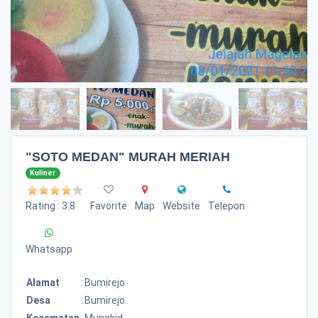
"SOTO MEDAN" MURAH MERIAH
Kuliner
Rating : 3.8
Favorite
Map
Website
Telepon
Whatsapp
Alamat
:
Bumirejo
Desa
:
Bumirejo
Kecamatan
:
Mungkid