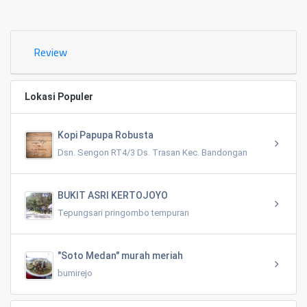
0.02 KM
Review
Lokasi Populer
Kopi Papupa Robusta
Dsn. Sengon RT4/3 Ds. Trasan Kec. Bandongan
BUKIT ASRI KERTOJOYO
Tepungsari pringombo tempuran
"Soto Medan" murah meriah
bumirejo