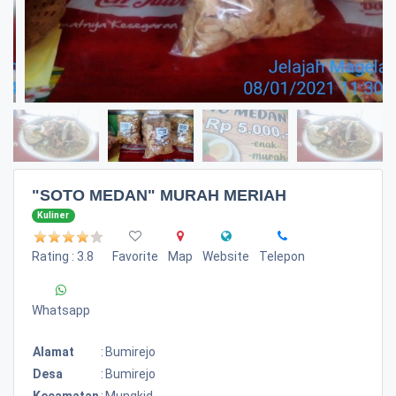
"SOTO MEDAN" MURAH MERIAH
Kuliner
Rating : 3.8
Favorite
Map
Website
Telepon
Whatsapp
Alamat
:
Bumirejo
Desa
:
Bumirejo
Kecamatan
:
Mungkid