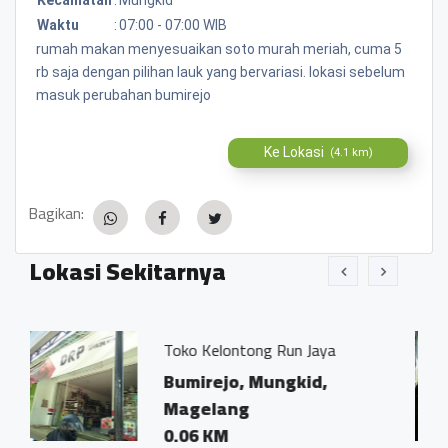
Waktu
:
07:00 - 07:00 WIB
rumah makan menyesuaikan soto murah meriah, cuma 5
rb saja dengan pilihan lauk yang bervariasi. lokasi sebelum
masuk perubahan bumirejo
Ke Lokasi
(4.1 km)
Bagikan:
Lokasi Sekitarnya
 Kelontong Run Jaya
Kantor Notari
Ivo Marius, S
rejo, Mungkid,
Bumirejo, 
elang
Magelang
 KM