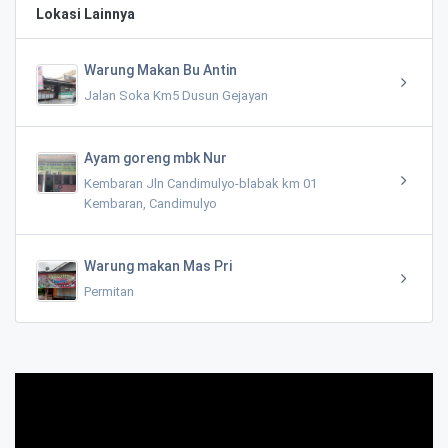
Lokasi Lainnya
Warung Makan Bu Antin
Jalan Soka Km5 Dusun Gejayan
Ayam goreng mbk Nur
Kembaran Jln Candimulyo-blabak km 01
Kembaran, Candimulyo
Warung makan Mas Pri
Permitan