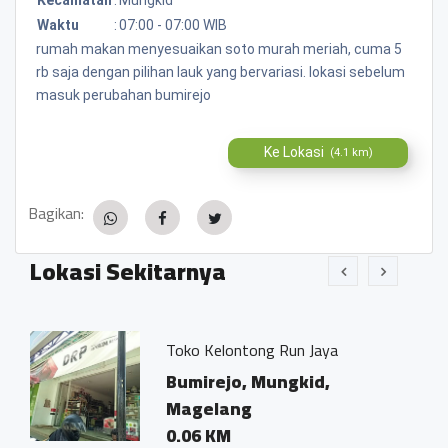
Waktu
:
07:00 - 07:00 WIB
rumah makan menyesuaikan soto murah meriah, cuma 5
rb saja dengan pilihan lauk yang bervariasi. lokasi sebelum
masuk perubahan bumirejo
Ke Lokasi
(4.1 km)
Bagikan:
Lokasi Sekitarnya
Toko Kelontong Run Jaya
Kanto
Ivo M
Bumirejo, Mungkid,
Bumi
Magelang
Mag
0.06 KM