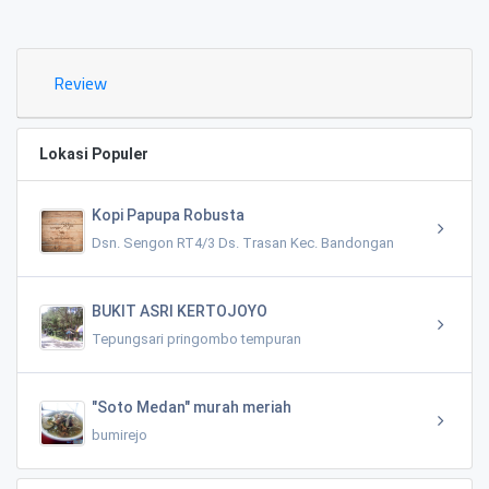
0.02
Review
Lokasi Populer
Kopi Papupa Robusta
Dsn. Sengon RT4/3 Ds. Trasan Kec. Bandongan
BUKIT ASRI KERTOJOYO
Tepungsari pringombo tempuran
"Soto Medan" murah meriah
bumirejo