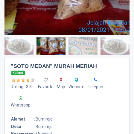
"SOTO MEDAN" MURAH MERIAH
Kuliner
Rating : 3.8
Favorite
Map
Website
Telepon
Whatsapp
Alamat
:
Bumirejo
Desa
:
Bumirejo
Kecamatan
:
Mungkid