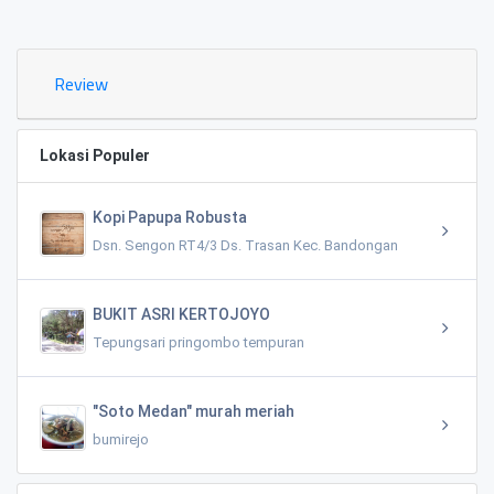
0.02 KM
Review
Lokasi Populer
Kopi Papupa Robusta
Dsn. Sengon RT4/3 Ds. Trasan Kec. Bandongan
BUKIT ASRI KERTOJOYO
Tepungsari pringombo tempuran
"Soto Medan" murah meriah
bumirejo