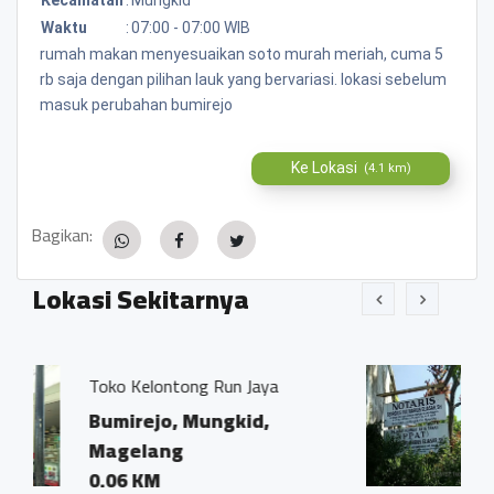
Waktu
:
07:00 - 07:00 WIB
rumah makan menyesuaikan soto murah meriah, cuma 5
rb saja dengan pilihan lauk yang bervariasi. lokasi sebelum
masuk perubahan bumirejo
Ke Lokasi
(4.1 km)
Bagikan:
Lokasi Sekitarnya
Run Jaya
Kantor Notaris dan PPAT
Ivo Marius, SH"
ngkid,
Bumirejo, Mungkid,
Magelang