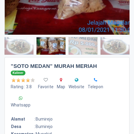
"SOTO MEDAN" MURAH MERIAH
Kuliner
Rating : 3.8
Favorite
Map
Website
Telepon
Whatsapp
Alamat
:
Bumirejo
Desa
:
Bumirejo
Kecamatan
:
Mungkid