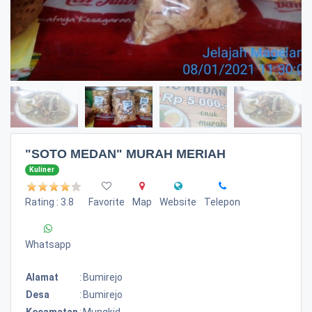
"SOTO MEDAN" MURAH MERIAH
Kuliner
Rating : 3.8
Favorite
Map
Website
Telepon
Whatsapp
Alamat
:
Bumirejo
Desa
:
Bumirejo
Kecamatan
:
Mungkid