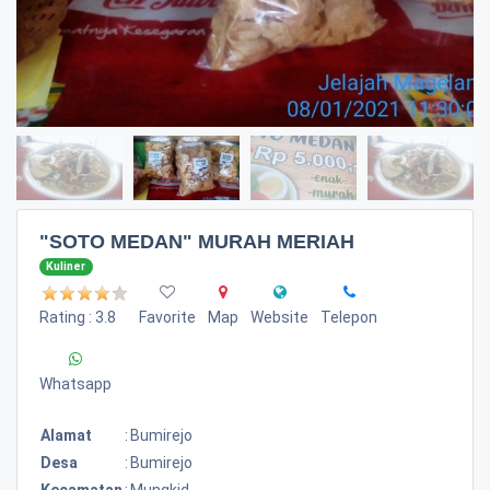
"SOTO MEDAN" MURAH MERIAH
Kuliner
Rating : 3.8
Favorite
Map
Website
Telepon
Whatsapp
Alamat
:
Bumirejo
Desa
:
Bumirejo
Kecamatan
:
Mungkid