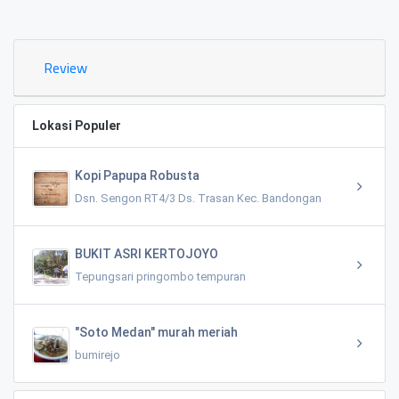
0.02 KM
Review
Lokasi Populer
Kopi Papupa Robusta
Dsn. Sengon RT4/3 Ds. Trasan Kec. Bandongan
BUKIT ASRI KERTOJOYO
Tepungsari pringombo tempuran
"Soto Medan" murah meriah
bumirejo