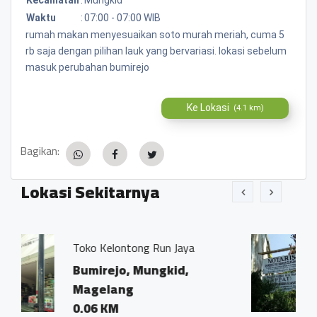
Waktu
:
07:00 - 07:00 WIB
rumah makan menyesuaikan soto murah meriah, cuma 5
rb saja dengan pilihan lauk yang bervariasi. lokasi sebelum
masuk perubahan bumirejo
Ke Lokasi
(4.1 km)
Bagikan:
Lokasi Sekitarnya
g Run Jaya
Kantor Notaris dan PP
Ivo Marius, SH"
ungkid,
Bumirejo, Mungkid
Magelang