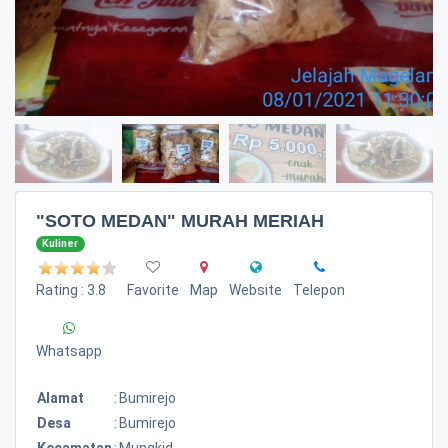
"SOTO MEDAN" MURAH MERIAH
Kuliner
Rating : 3.8
Favorite
Map
Website
Telepon
Whatsapp
Alamat
:
Bumirejo
Desa
:
Bumirejo
Kecamatan
:
Mungkid