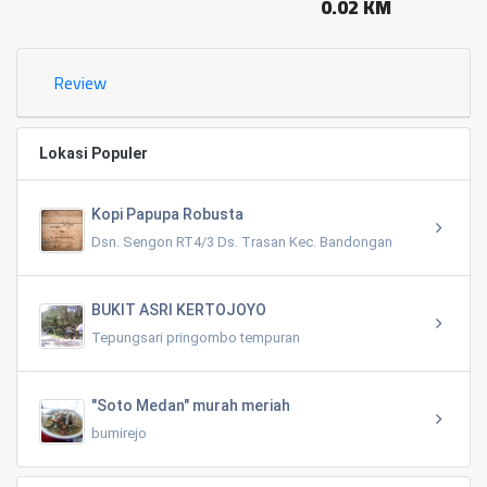
0.02 KM
Review
Lokasi Populer
Kopi Papupa Robusta
Dsn. Sengon RT4/3 Ds. Trasan Kec. Bandongan
BUKIT ASRI KERTOJOYO
Tepungsari pringombo tempuran
"Soto Medan" murah meriah
bumirejo