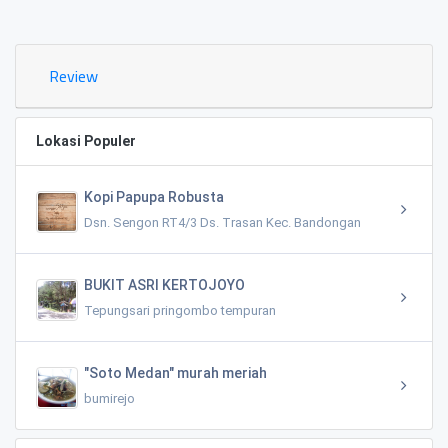
0.02 KM
Review
Lokasi Populer
Kopi Papupa Robusta
Dsn. Sengon RT4/3 Ds. Trasan Kec. Bandongan
BUKIT ASRI KERTOJOYO
Tepungsari pringombo tempuran
"Soto Medan" murah meriah
bumirejo