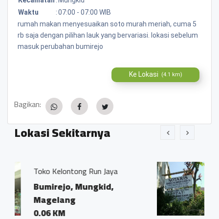
Waktu
:
07:00 - 07:00 WIB
rumah makan menyesuaikan soto murah meriah, cuma 5
rb saja dengan pilihan lauk yang bervariasi. lokasi sebelum
masuk perubahan bumirejo
Ke Lokasi
(4.1 km)
Bagikan:
Lokasi Sekitarnya
un Jaya
Kantor Notaris dan PPAT 
Ivo Marius, SH"
gkid,
Bumirejo, Mungkid,
Magelang