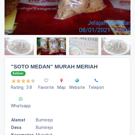
"SOTO MEDAN" MURAH MERIAH
Kuliner
Rating : 3.8
Favorite
Map
Website
Telepon
Whatsapp
Alamat
:
Bumirejo
Desa
:
Bumirejo
Kecamatan
:
Mungkid