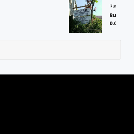
"Georgius Ivo Marius, SH"
 Magelang