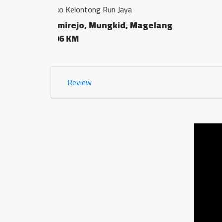
Kantor Notaris dan PPAT 
Bumirejo, Mungkid,
0.02 KM
Review