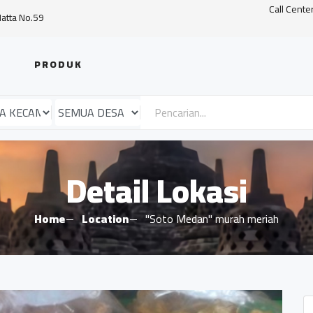
Call Cente
Hatta No.59
PRODUK
Detail Lokasi
Home
Location
"Soto Medan" murah meriah