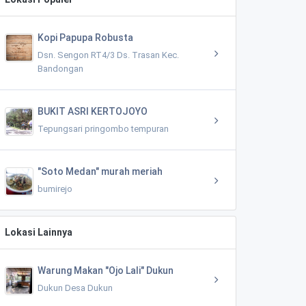
Kopi Papupa Robusta
Dsn. Sengon RT4/3 Ds. Trasan Kec.
Bandongan
BUKIT ASRI KERTOJOYO
Tepungsari pringombo tempuran
"Soto Medan" murah meriah
bumirejo
Lokasi Lainnya
Warung Makan "Ojo Lali" Dukun
Dukun Desa Dukun