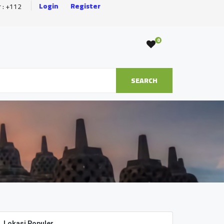
Login
Register
r : +112
0
SEARCH
Lokasi Populer