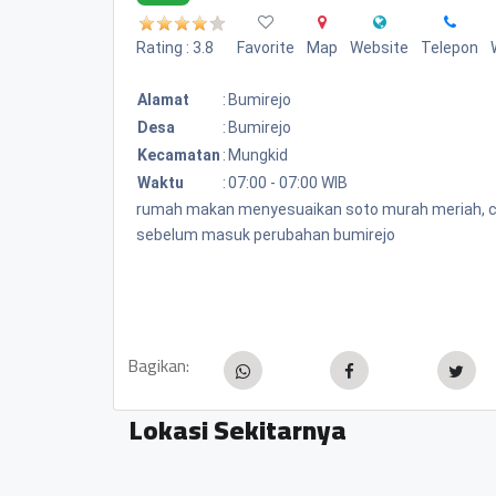
Rating : 3.8
Favorite
Map
Website
Telepon
Alamat
:
Bumirejo
Desa
:
Bumirejo
Kecamatan
:
Mungkid
Waktu
:
07:00 - 07:00 WIB
rumah makan menyesuaikan soto murah meriah, cuma
sebelum masuk perubahan bumirejo
Bagikan:
Lokasi Sekitarnya