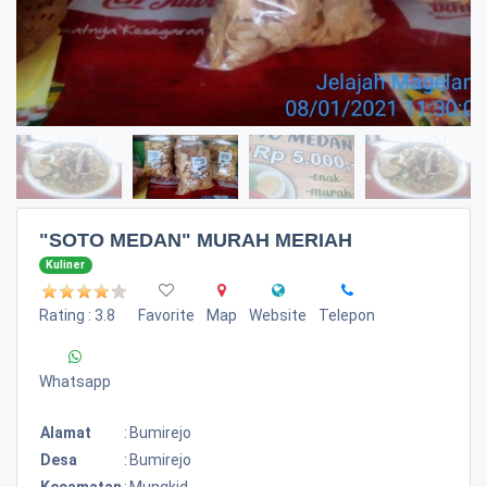
"SOTO MEDAN" MURAH MERIAH
Kuliner
Rating : 3.8
Favorite
Map
Website
Telepon
Whatsapp
Alamat
:
Bumirejo
Desa
:
Bumirejo
Kecamatan
:
Mungkid