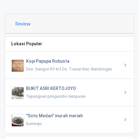
0.02 KM
Review
Lokasi Populer
Kopi Papupa Robusta
Dsn. Sengon RT4/3 Ds. Trasan Kec. Bandongan
BUKIT ASRI KERTOJOYO
Tepungsari pringombo tempuran
"Soto Medan" murah meriah
bumirejo