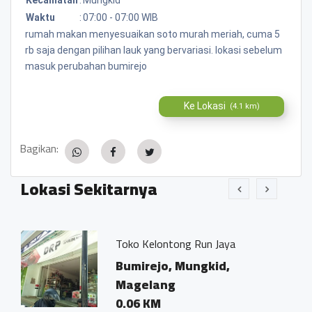
Waktu
:
07:00 - 07:00 WIB
rumah makan menyesuaikan soto murah meriah, cuma 5
rb saja dengan pilihan lauk yang bervariasi. lokasi sebelum
masuk perubahan bumirejo
Ke Lokasi
(4.1 km)
Bagikan:
Lokasi Sekitarnya
ko Kelontong Run Jaya
Kantor Not
Ivo Marius
umirejo, Mungkid,
Bumirejo
agelang
Magelan
.06 KM