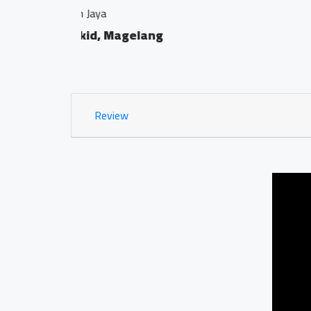
Kantor Notaris dan PPAT "G
Bumirejo, Mungkid, M
0.02 KM
Review