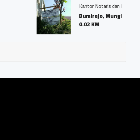
eorgius Ivo Marius, SH"
agelang