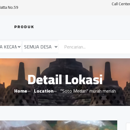
Call Cente
Hatta No.59
PRODUK
Detail Lokasi
Home
Location
"Soto Medan" murah meriah