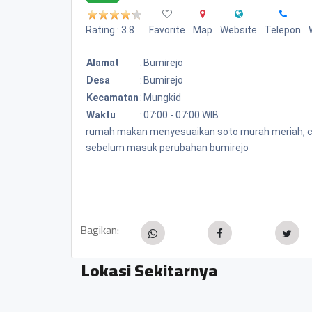
Rating : 3.8
Favorite
Map
Website
Telepon
Alamat
:
Bumirejo
Desa
:
Bumirejo
Kecamatan
:
Mungkid
Waktu
:
07:00 - 07:00 WIB
rumah makan menyesuaikan soto murah meriah, cuma
sebelum masuk perubahan bumirejo
Bagikan:
Lokasi Sekitarnya