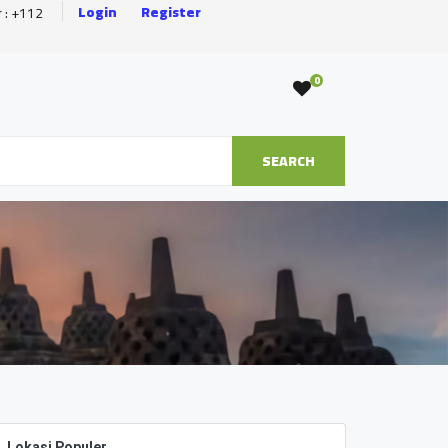
Login
Register
r : +112
0
SEARCH
Lokasi Populer