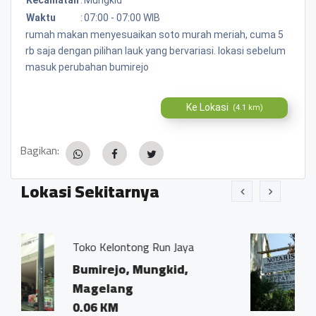
Waktu
:
07:00 - 07:00 WIB
rumah makan menyesuaikan soto murah meriah, cuma 5
rb saja dengan pilihan lauk yang bervariasi. lokasi sebelum
masuk perubahan bumirejo
Ke Lokasi
(4.1 km)
Bagikan:
Lokasi Sekitarnya
Run Jaya
Kantor Notaris dan PPAT
Ivo Marius, SH"
ngkid,
Bumirejo, Mungkid,
Magelang