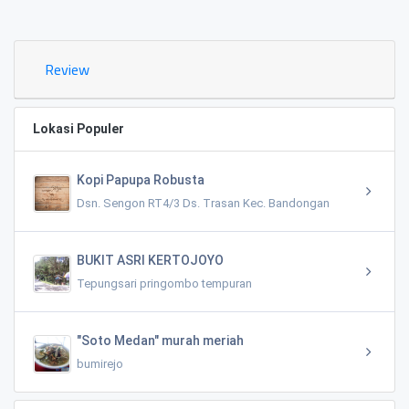
0.02 KM
Review
Lokasi Populer
Kopi Papupa Robusta
Dsn. Sengon RT4/3 Ds. Trasan Kec. Bandongan
BUKIT ASRI KERTOJOYO
Tepungsari pringombo tempuran
"Soto Medan" murah meriah
bumirejo