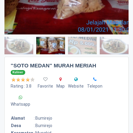
"SOTO MEDAN" MURAH MERIAH
Kuliner
Rating : 3.8
Favorite
Map
Website
Telepon
Whatsapp
Alamat
:
Bumirejo
Desa
:
Bumirejo
Kecamatan
:
Mungkid