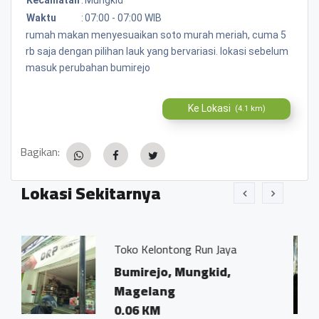
Waktu
:
07:00 - 07:00 WIB
rumah makan menyesuaikan soto murah meriah, cuma 5
rb saja dengan pilihan lauk yang bervariasi. lokasi sebelum
masuk perubahan bumirejo
Ke Lokasi
(4.1 km)
Bagikan:
Lokasi Sekitarnya
o Kelontong Run Jaya
Kantor Nota
Ivo Marius, 
mirejo, Mungkid,
Bumirejo,
gelang
Magelang
06 KM