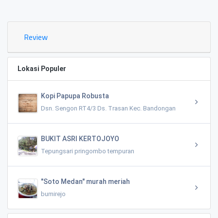
0.02 KM
Review
Lokasi Populer
Kopi Papupa Robusta
Dsn. Sengon RT4/3 Ds. Trasan Kec. Bandongan
BUKIT ASRI KERTOJOYO
Tepungsari pringombo tempuran
"Soto Medan" murah meriah
bumirejo