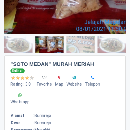
"SOTO MEDAN" MURAH MERIAH
Kuliner
Rating : 3.8
Favorite
Map
Website
Telepon
Whatsapp
Alamat
:
Bumirejo
Desa
:
Bumirejo
Kecamatan
:
Mungkid