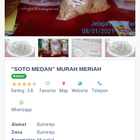
"SOTO MEDAN" MURAH MERIAH
Kuliner
Rating : 3.8
Favorite
Map
Website
Telepon
Whatsapp
Alamat
:
Bumirejo
Desa
:
Bumirejo
Kecamatan
:
Mungkid