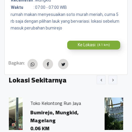
Waktu
:
07:00 - 07:00 WIB
rumah makan menyesuaikan soto murah meriah, cuma 5
rb saja dengan pilihan lauk yang bervariasi. lokasi sebelum
masuk perubahan bumirejo
Ke Lokasi
(4.1 km)
Bagikan:
Lokasi Sekitarnya
Run Jaya
Kantor Notaris dan PPAT
Ivo Marius, SH"
ngkid,
Bumirejo, Mungkid,
Magelang