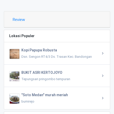
0.02 KM
Review
Lokasi Populer
Kopi Papupa Robusta
Dsn. Sengon RT4/3 Ds. Trasan Kec. Bandongan
BUKIT ASRI KERTOJOYO
Tepungsari pringombo tempuran
"Soto Medan" murah meriah
bumirejo