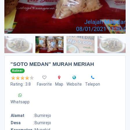
"SOTO MEDAN" MURAH MERIAH
Kuliner
Rating : 3.8
Favorite
Map
Website
Telepon
Whatsapp
Alamat
:
Bumirejo
Desa
:
Bumirejo
Kecamatan
:
Mungkid