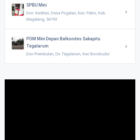
SPBU Mini
Dsn. Keditan, Desa Pogalan, Kec. Pakis, Kab.
Magelang, 56193
POM Mini Depan Balkondes Sakapitu
Tegalarum
Dsn Prembulan, Ds Tegalarum, Kec Borobudur