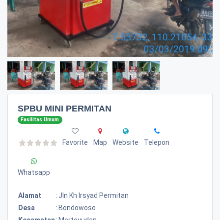
SPBU MINI PERMITAN
Fasilitas Umum
Favorite
Map
Website
Telepon
Whatsapp
Alamat
:
Jln Kh Irsyad Permitan
Desa
:
Bondowoso
Kecamatan
:
Mertoyudan