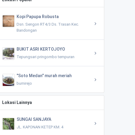
Kopi Papupa Robusta
Dsn. Sengon RT4/3 Ds. Trasan Kec.
Bandongan
BUKIT ASRI KERTOJOYO
Tepungsari pringombo tempuran
"Soto Medan" murah meriah
bumirejo
Lokasi Lainnya
SUNGAI SANJAYA
JL. KAPONAN KETEP KM. 4