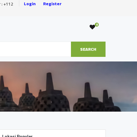
Login
Register
r : +112
0
SEARCH
Lokasi Populer