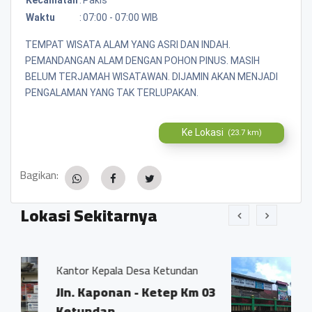
Waktu
:
07:00 - 07:00 WIB
TEMPAT WISATA ALAM YANG ASRI DAN INDAH.
PEMANDANGAN ALAM DENGAN POHON PINUS. MASIH
BELUM TERJAMAH WISATAWAN. DIJAMIN AKAN MENJADI
PENGALAMAN YANG TAK TERLUPAKAN.
Ke Lokasi
(23.7 km)
Bagikan:
Lokasi Sekitarnya
a Desa Ketundan
Sd Negeri Sobowono
an - Ketep Km 03
Jl Sobowono, Ket
0.02 KM