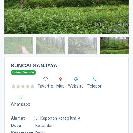
SUNGAI SANJAYA
Lokasi Wisata
Favorite
Map
Website
Telepon
Whatsapp
Alamat
:
Jl. Kaponan Ketep Km. 4
Desa
:
Ketundan
Kecamatan
:
Pakis