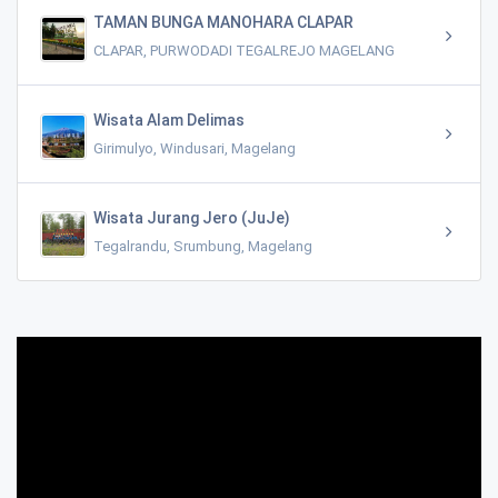
TAMAN BUNGA MANOHARA CLAPAR
CLAPAR, PURWODADI TEGALREJO MAGELANG
Wisata Alam Delimas
Girimulyo, Windusari, Magelang
Wisata Jurang Jero (JuJe)
Tegalrandu, Srumbung, Magelang