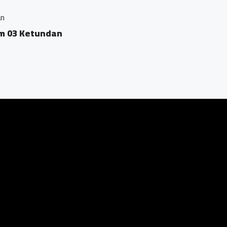
an
Km 03 Ketundan