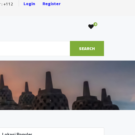
Login
Register
r : +112
0
SEARCH
Lokasi Populer