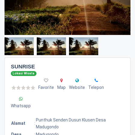
SUNRISE
Lokasi Wisata
Favorite
Map
Website
Telepon
Whatsapp
Punthuk Senden Dusun Klusen Desa
Alamat
:
Madugondo
Desa
:
Madugondo