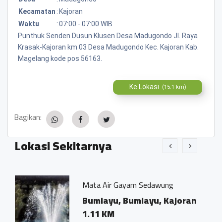
Kecamatan
:
Kajoran
Waktu
:
07:00 - 07:00 WIB
Punthuk Senden Dusun Klusen Desa Madugondo Jl. Raya
Krasak-Kajoran km 03 Desa Madugondo Kec. Kajoran Kab.
Magelang kode pos 56163.
Ke Lokasi
(15.1 km)
Bagikan:
Lokasi Sekitarnya
Mata Air Gayam Sedawung
ran
Bumiayu, Bumiayu, Kajoran
1.11 KM