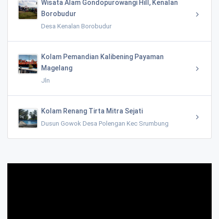
Wisata Alam Gondopurowangi Hill, Kenalan
Borobudur
Desa Kenalan Borobudur
Kolam Pemandian Kalibening Payaman
Magelang
Jln
Kolam Renang Tirta Mitra Sejati
Dusun Gowok Desa Polengan Kec Srumbung