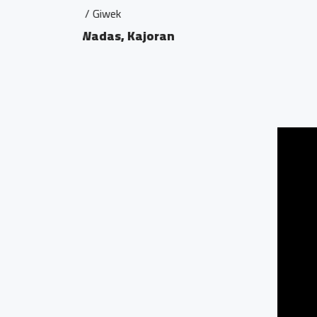
Mata Air Kali Ijo
Tambakkan , Ngendr
0.63 KM