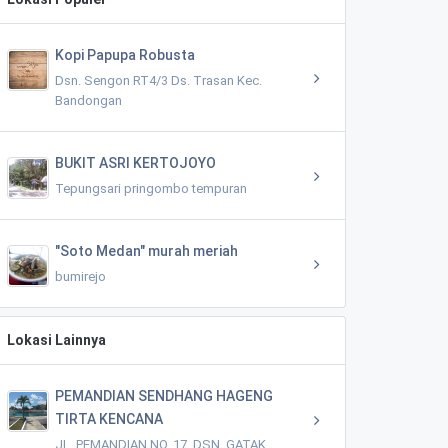
Kopi Papupa Robusta
Dsn. Sengon RT4/3 Ds. Trasan Kec.
Bandongan
BUKIT ASRI KERTOJOYO
Tepungsari pringombo tempuran
"Soto Medan" murah meriah
bumirejo
Lokasi Lainnya
PEMANDIAN SENDHANG HAGENG
TIRTA KENCANA
JL. PEMANDIAN NO. 17, DSN. GATAK