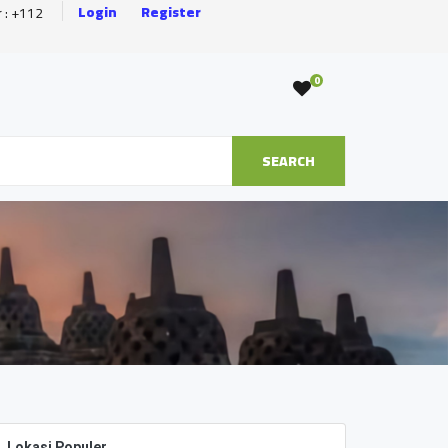
Login
Register
r : +112
0
SEARCH
Lokasi Populer