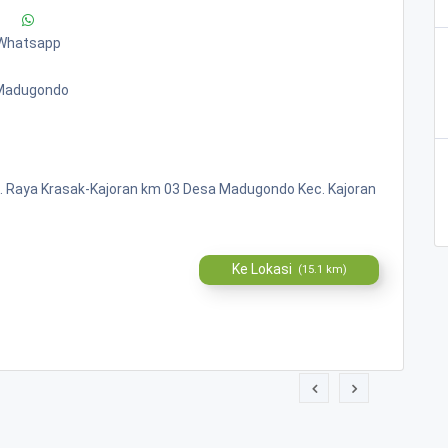
Whatsapp
 Madugondo
 Raya Krasak-Kajoran km 03 Desa Madugondo Kec. Kajoran
Ke Lokasi
(15.1 km)