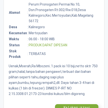
Perum Pronogaten Permai No.10,
Dsn.pronogaten Rt.002/rw.018,desa
Alamat
:
Kalinegoro,kec.mertoyudan,kab.magelang
56172
Desa
:
Kalinegoro
Kecamatan
:
Mertoyudan
Waktu
:
06:00 - 18:00 WIB
Status
:
PRODUK DAPAT DIPESAN
Stok
:
TERBATAS
Produk
Uenak,Moerah,Ra Mbozeni..1 pack isi 10 biji,netto sktr 750
gram,halal,tanpa bahan pengawet,terbuat dari bahan
pilihan seperti tahu,daging sapi plus
ayam,bumbu,tepung,rempah2,dll. Daya tahan 3-4 hari di
kulkas (1 bln di freezer). DINKES P-IRT NO:
2.15.3308.01.2173-23 kondisi kukus/blm digoreng.
Ke Lokasi
(4.9 km)