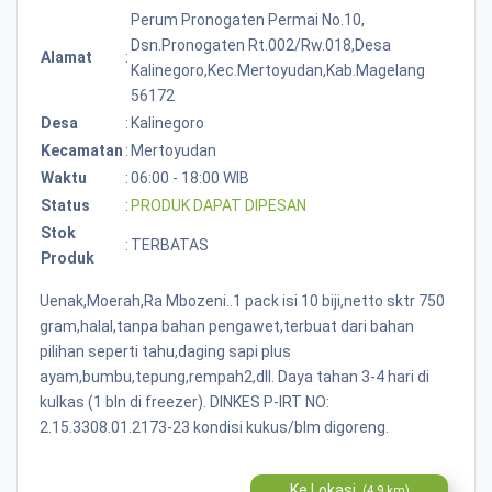
Perum Pronogaten Permai No.10,
Dsn.pronogaten Rt.002/rw.018,desa
Alamat
:
Kalinegoro,kec.mertoyudan,kab.magelang
56172
Desa
:
Kalinegoro
Kecamatan
:
Mertoyudan
Waktu
:
06:00 - 18:00 WIB
Status
:
PRODUK DAPAT DIPESAN
Stok
:
TERBATAS
Produk
Uenak,Moerah,Ra Mbozeni..1 pack isi 10 biji,netto sktr 750
gram,halal,tanpa bahan pengawet,terbuat dari bahan
pilihan seperti tahu,daging sapi plus
ayam,bumbu,tepung,rempah2,dll. Daya tahan 3-4 hari di
kulkas (1 bln di freezer). DINKES P-IRT NO:
2.15.3308.01.2173-23 kondisi kukus/blm digoreng.
Ke Lokasi
(4.9 km)