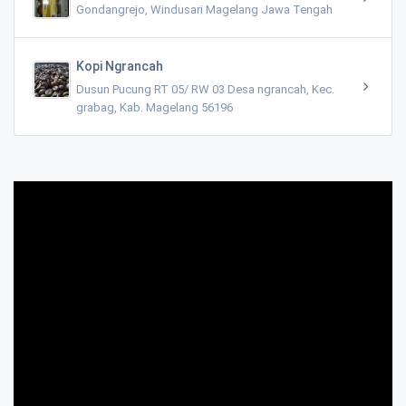
Gondangrejo, Windusari Magelang Jawa Tengah
Kopi Ngrancah
Dusun Pucung RT 05/ RW 03 Desa ngrancah, Kec.
grabag, Kab. Magelang 56196