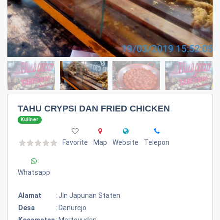
TAHU CRYPSI DAN FRIED CHICKEN
Kuliner
Favorite
Map
Website
Telepon
Whatsapp
Alamat
:
Jln Japunan Staten
Desa
:
Danurejo
Kecamatan
:
Mertoyudan