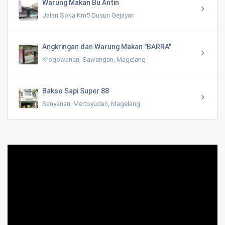
Warung Makan Bu Antin
Jalan Soka Km5 Dusun Gejayan
Angkringan dan Warung Makan "BARRA"
Krogowanan, Sawangan, Magelang
Bakso Sapi Super 88
Banyanan, Mertoyudan, Magelang