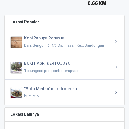
0.66 KM
Lokasi Populer
Kopi Papupa Robusta
Dsn. Sengon RT4/3 Ds. Trasan Kec. Bandongan
BUKIT ASRI KERTOJOYO
Tepungsari pringombo tempuran
"Soto Medan" murah meriah
bumirejo
Lokasi Lainnya