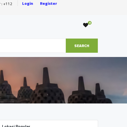
Login
Register
r : +112
0
SEARCH
Lokasi Populer