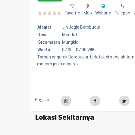
Favorite
Map
Website
Telepon
Alamat
:
Jln Jogja Borobudur
Desa
:
Mendut
Kecamatan
:
Mungkid
Waktu
:
07:00 - 07:00 WIB
Taman anggrek Borobudur terletak di sebelah ta
macam jenis anggrek.
Bagikan:
Lokasi Sekitarnya