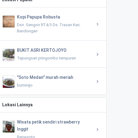
Kopi Papupa Robusta
Dsn. Sengon RT4/3 Ds. Trasan Kec.
Bandongan
BUKIT ASRI KERTOJOYO
Tepungsari pringombo tempuran
"Soto Medan" murah meriah
bumirejo
Lokasi Lainnya
Wisata petik sendiri strawberry
Inggit
Banyuroto