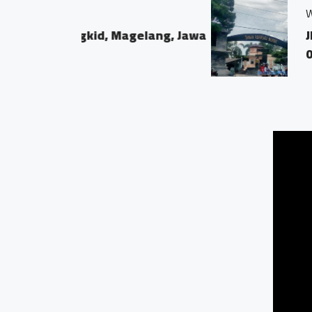
Wisata Air Taman Rekreasi
agelang, Jawa
Jln soekarno hatta
0.04 KM