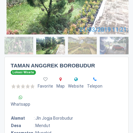
TAMAN ANGGREK BOROBUDUR
Lokasi Wisata
Favorite
Map
Website
Telepon
Whatsapp
Alamat
:
Jln Jogja Borobudur
Desa
:
Mendut
Kecamatan
:
Mungkid