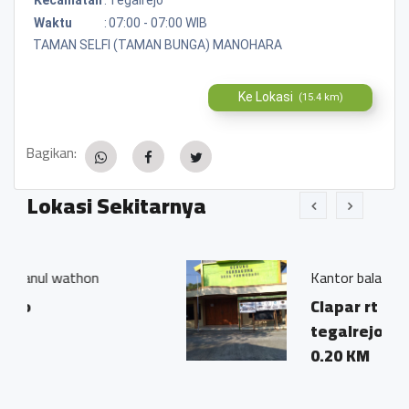
Waktu
:
07:00 - 07:00 WIB
TAMAN SELFI (TAMAN BUNGA) MANOHARA
Ke Lokasi
(15.4 km)
Bagikan:
Lokasi Sekitarnya
Kantor balai desa purwodadi
Clapar rt 8 rw 5 purwodadi
tegalrejo magelang
0.20 KM