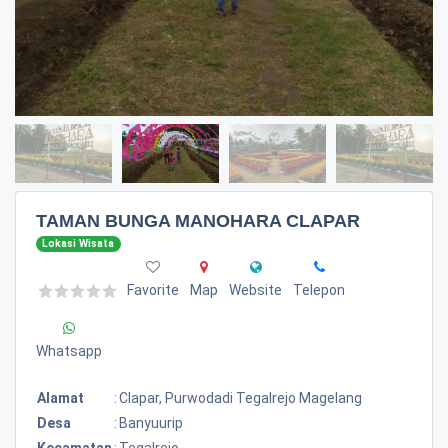
TAMAN BUNGA MANOHARA CLAPAR
Lokasi Wisata
Favorite
Map
Website
Telepon
Whatsapp
Alamat
:
Clapar, Purwodadi Tegalrejo Magelang
Desa
:
Banyuurip
Kecamatan
:
Tegalrejo