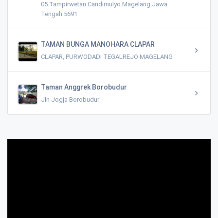
05.Tampirwetan.Candimulyo.Magelang.Jawa
Tengah 5691
TAMAN BUNGA MANOHARA CLAPAR
CLAPAR, PURWODADI TEGALREJO MAGELANG
Taman Anggrek Borobudur
Jln Jogja Borobudur