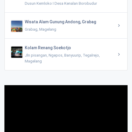
Dusun Kemloko I Desa Kenalan Borobudur
Wisata Alam Gunung Andong, Grabag
Grabag, Magelang
Kolam Renang Soekotjo
Jln pisangan, Ngepos, Banyuurip, Tegalrejo,
Magelang