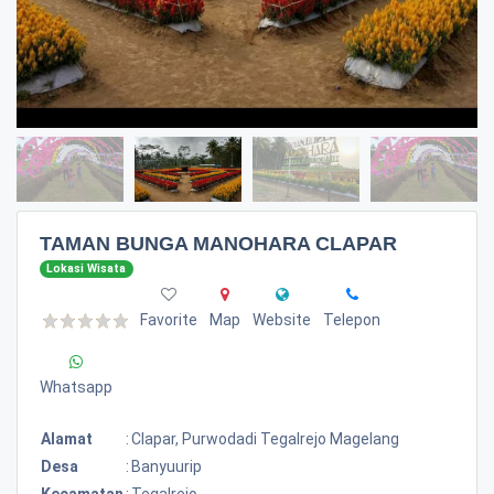
TAMAN BUNGA MANOHARA CLAPAR
Lokasi Wisata
Favorite
Map
Website
Telepon
Whatsapp
Alamat
:
Clapar, Purwodadi Tegalrejo Magelang
Desa
:
Banyuurip
Kecamatan
:
Tegalrejo