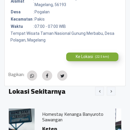
Alamat
:
Magelang, 56193
Desa
:
Pogalan
Kecamatan
:
Pakis
Waktu
:
07:00 - 07:00 WIB
Tempat Wisata Taman Nasional Gunung Merbabu, Desa
Polagan, Magelang
Ke Lokasi
(22.5 km)
Bagikan:
Lokasi Sekitarnya
stay Kenanga Banyuroto
Masjid Dusun
ngan
Dusun Ger
ep