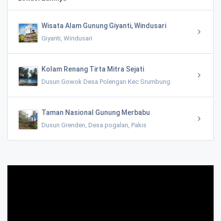
Wisata Alam Gunung Giyanti, Windusari
Giyanti, Windusari
Kolam Renang Tirta Mitra Sejati
Dusun Gowok Desa Polengan Kec Srumbung
Taman Nasional Gunung Merbabu
Dusun Grenden, Desa pogalan, Pakis