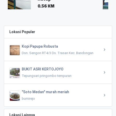
0.74 KM
 KM
Lokasi Populer
Kopi Papupa Robusta
Dsn. Sengon RT4/3 Ds. Trasan Kec. Bandongan
BUKIT ASRI KERTOJOYO
Tepungsari pringombo tempuran
"Soto Medan" murah meriah
bumirejo
Lokasi Lainnya