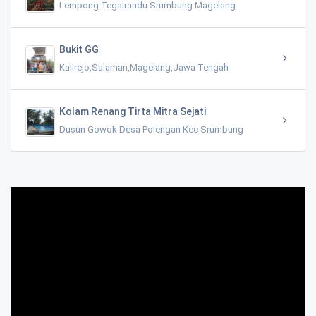
Lempong Tegalrandu Srumbung Magelang
Bukit GG
Kalirejo,Salaman,Magelang,Jawa Tengah
Kolam Renang Tirta Mitra Sejati
Dusun Gowok Desa Polengan Kec Srumbung