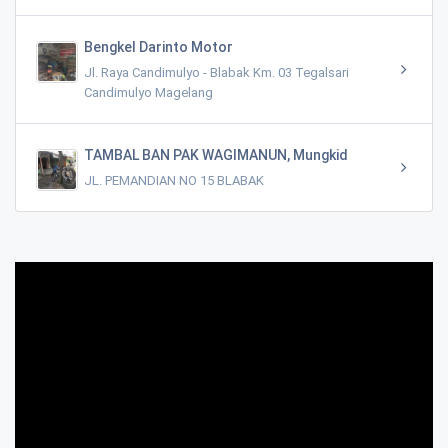
Bengkel Darinto Motor
Jl. Raya Candimulyo - Blabak Km. 03 Tegalsari
Candimulyo Magelang
TAMBAL BAN PAK WAGIMANUN, Mungkid
JL. PEMANDIAN NO 15 BLABAK