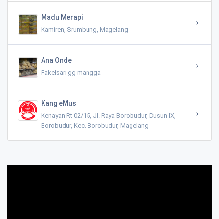
Madu Merapi
Kamiren, Srumbung, Magelang
Ana Onde
Pakelsari gg mangga
Kang eMus
Kenayan Rt 02/15, Jl. Raya Borobudur, Dusun IX,
Borobudur, Kec. Borobudur, Magelang