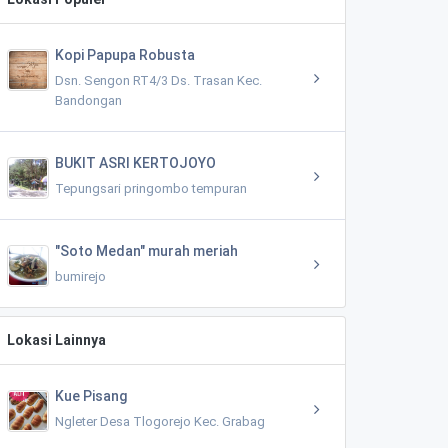
Kopi Papupa Robusta
Dsn. Sengon RT4/3 Ds. Trasan Kec.
Bandongan
BUKIT ASRI KERTOJOYO
Tepungsari pringombo tempuran
"Soto Medan" murah meriah
bumirejo
Lokasi Lainnya
Kue Pisang
Ngleter Desa Tlogorejo Kec. Grabag