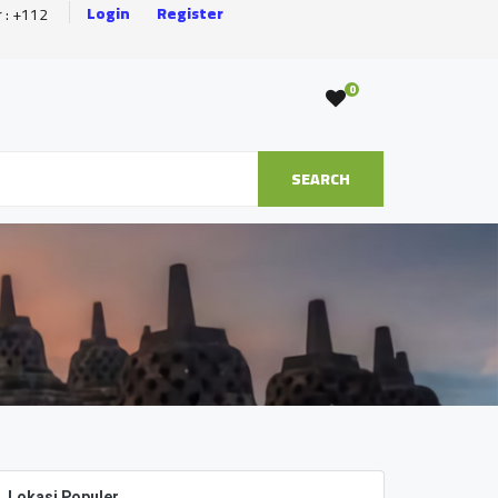
Login
Register
r : +112
0
SEARCH
Lokasi Populer