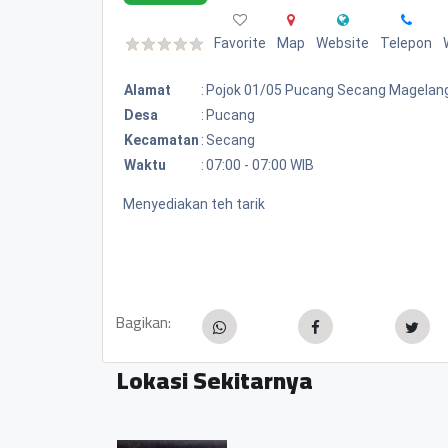
Favorite
Map
Website
Telepon
Alamat
:
Pojok 01/05 Pucang Secang Magelan
Desa
:
Pucang
Kecamatan
:
Secang
Waktu
:
07:00 - 07:00 WIB
Menyediakan teh tarik
Bagikan:
Lokasi Sekitarnya