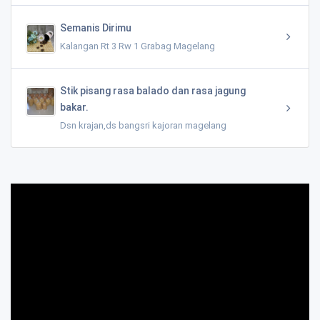
Semanis Dirimu
Kalangan Rt 3 Rw 1 Grabag Magelang
Stik pisang rasa balado dan rasa jagung
bakar.
Dsn krajan,ds bangsri kajoran magelang