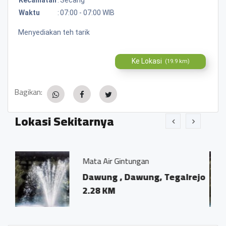
Waktu
:
07:00 - 07:00 WIB
Menyediakan teh tarik
Ke Lokasi
(19.9 km)
Bagikan:
Lokasi Sekitarnya
ta Air Gintungan
Mata Air K
awung , Dawung, Tegalrejo
Sratan, 
.28 KM
1.67 KM