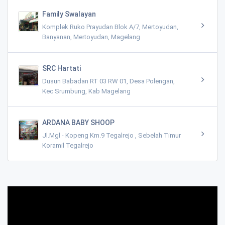
Family Swalayan
Komplek Ruko Prayudan Blok A/7, Mertoyudan,
Banyanan, Mertoyudan, Magelang
SRC Hartati
Dusun Babadan RT 03 RW 01, Desa Polengan,
Kec Srumbung, Kab Magelang
ARDANA BABY SHOOP
Jl.Mgl - Kopeng Km.9 Tegalrejo , Sebelah Timur
Koramil Tegalrejo