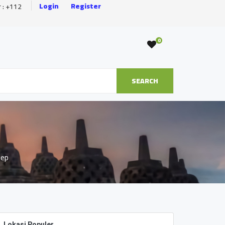
Login
Register
r : +112
0
SEARCH
tep
Lokasi Populer