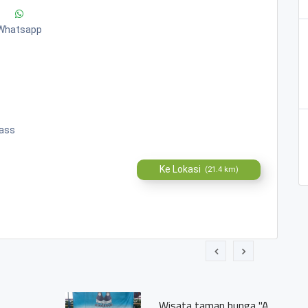
Whatsapp
ass
Ke Lokasi
(21.4 km)
 Dhana"