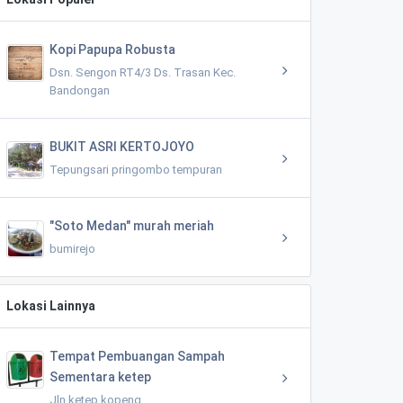
Kopi Papupa Robusta
Dsn. Sengon RT4/3 Ds. Trasan Kec.
Bandongan
BUKIT ASRI KERTOJOYO
Tepungsari pringombo tempuran
"Soto Medan" murah meriah
bumirejo
Lokasi Lainnya
Tempat Pembuangan Sampah
Sementara ketep
Jln ketep kopeng