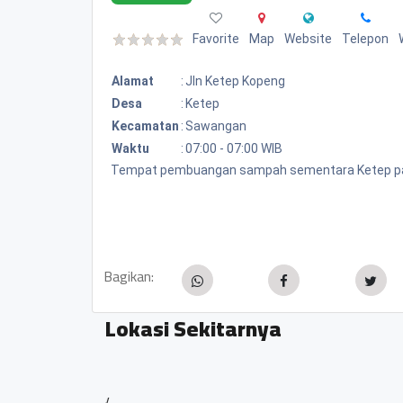
Favorite
Map
Website
Telepon
Alamat
:
Jln Ketep Kopeng
Desa
:
Ketep
Kecamatan
:
Sawangan
Waktu
:
07:00 - 07:00 WIB
Tempat pembuangan sampah sementara Ketep p
Bagikan:
Lokasi Sekitarnya
Wisata taman bunga "Ara