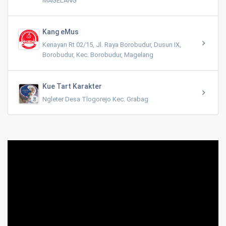
MAGELANG
Kang eMus
Kenayan Rt 02/15, Jl. Raya Borobudur, Dusun IX,
Borobudur, Kec. Borobudur, Magelang
Kue Tart Karakter
Ngleter Desa Tlogorejo Kec. Grabag