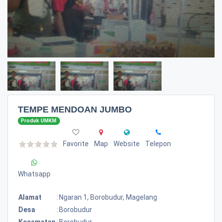
TEMPE MENDOAN JUMBO
Produk UMKM
Favorite
Map
Website
Telepon
Whatsapp
Alamat
:
Ngaran 1, Borobudur, Magelang
Desa
:
Borobudur
Kecamatan
:
Borobudur