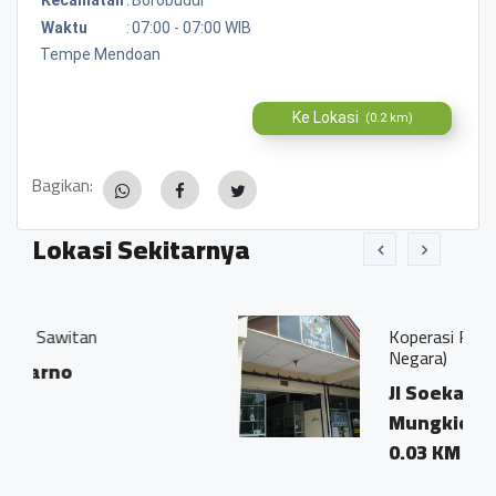
Waktu
:
07:00 - 07:00 WIB
Tempe Mendoan
Ke Lokasi
(0.2 km)
Bagikan:
Lokasi Sekitarnya
Koperasi Pegawai Negeri (KPN A
Negara)
Jl Soekarno Hatta Kota
Mungkid
0.03 KM